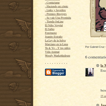
- Contáctame
- Haciendo un cómic
- Links y favoritos
- Premios Bloggers
- Se vale Una Propinita
- Tienda OnLine
El Niño Vegetal
El Sabio
Fenómeno
Juanito Extraño
La Ley de la Selva
Marciano en la Luna
Por
Gabriel Cruz
Tu & Yo ...Y los niños
Vida Animal
Woody Warkettledrum
6 comentari
· · · · · · · · · ·
la
Esa
bes
25 d
Jua