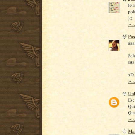
Est
polí
):(
25 d
Pa
aaa
Sal
sus
xD
25 d
Un
Ese
Qui
Que
25 d
Ma