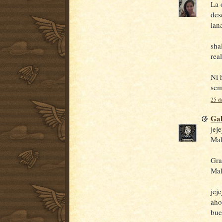
La 
des
lan
sha
rea
Ni 
sem
25 d
Gab
jej
Mal
Gra
Mal
jej
aho
bue