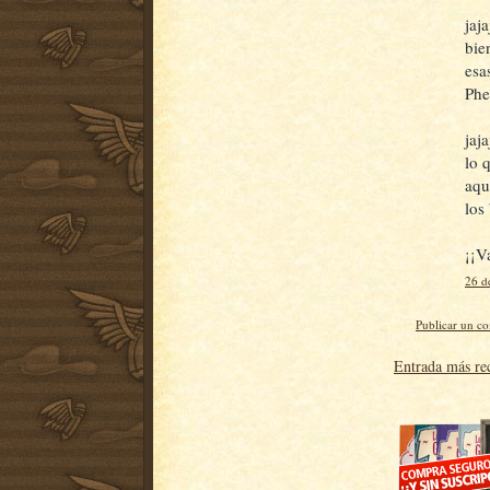
jaj
bie
esa
Phe
jaj
lo 
aqu
los
¡¡V
26 d
Publicar un c
Entrada más re