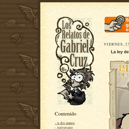
VIERNES, 2
La ley de
Contenido
- A dos manos
- Aniversario