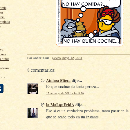
cómic
tos
gers
ropinita
e
lva
 Luna
Por
Gabriel Cruz
-
jueves, mayo 12, 2011
s niños
ledrum
8 comentarios:
 · ·
Ainhoa Miera
dijo...
Es que cocinar da tanta pereza...
12 de mayo de 2011 a las 8:36
la MaLquEridA
dijo...
Eso si es un verdadero problema, tanto pasar en la
que se acabe todo en un instante.