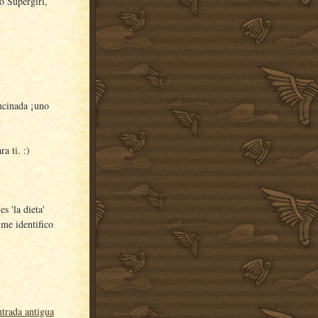
lo Supergirl,
ncinada ¡uno
a ti. :)
s 'la dieta'
 me identifico
trada antigua