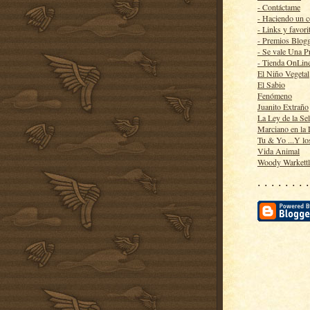
- Contáctame
- Haciendo un 
- Links y favori
- Premios Blog
- Se vale Una P
- Tienda OnLin
El Niño Vegetal
El Sabio
Fenómeno
Juanito Extraño
La Ley de la Se
Marciano en la
Tu & Yo ...Y lo
Vida Animal
Woody Warkett
· · · · · · · ·