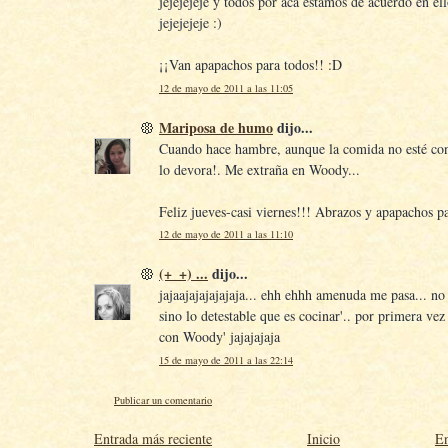
jejejejeje y todos por acá estamos de acuerdo en el
jejejejeje :)
¡¡Van apapachos para todos!! :D
12 de mayo de 2011 a las 11:05
Mariposa de humo
dijo...
Cuando hace hambre, aunque la comida no esté co
lo devora!. Me extraña en Woody...
Feliz jueves-casi viernes!!! Abrazos y apapachos par
12 de mayo de 2011 a las 11:10
(+_+) ...
dijo...
jajaajajajajajaja... ehh ehhh amenuda me pasa... no e
sino lo detestable que es cocinar'.. por primera vez
con Woody' jajajajaja
15 de mayo de 2011 a las 22:14
Publicar un comentario
Entrada más reciente
Inicio
En