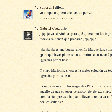
Supergirl
dijo...
yo tampoco quiero cocinar, da pereza
12 de mayo de 2011 a las 10:55
Gabriel Cruz
dijo...
jejejeje ya sé Ainhoa, para qué quiere uno los ingre
todavía se tienen que preparar, jejejejeje
jajajajajaja es una buena reflexión Malquerida, co
¿para qué lavar platos si en un ratito se ensucian? j
¡¡gracias por el beso!!...
Y claro Mariposa, si esa es la mejor solución de tod
¡¡gracias por los besos!!...
Es un personaje de los originales Pherro, pero no s
aquello de que es super perezoso jejejejeje... claro,
comida siempre esta la que le llevan a uno a casa :
por los saludos!!...