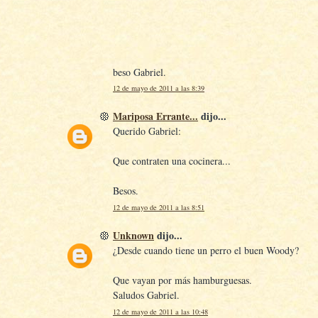
beso Gabriel.
12 de mayo de 2011 a las 8:39
Mariposa Errante...
dijo...
Querido Gabriel:
Que contraten una cocinera...
Besos.
12 de mayo de 2011 a las 8:51
Unknown
dijo...
¿Desde cuando tiene un perro el buen Woody?
Que vayan por más hamburguesas.
Saludos Gabriel.
12 de mayo de 2011 a las 10:48