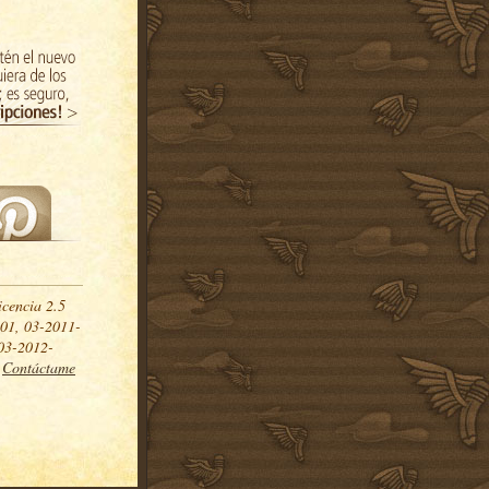
icencia 2.5
01, 03-2011-
03-2012-
.
Contáctame