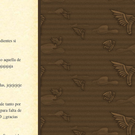
dientes si
mo aquella de
ajajajaja
as, jejejejeje
ale tanto por
 para falta de
D ¡¡gracias