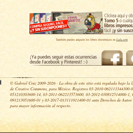
También puedes adquirir los libros electrónicos en
Lulu.com
© Gabriel Cruz 2009-2026 · La obra de este sitio está regulada bajo la l
de Creative Commons, para México. Registros 03-2010-062113344300-0
051210303600-14, 03-2011-062213573600, 03-2012-030812514000-1, 
091213051600-01 y 03-2017-013111011400-01 ante Derechos de Autor
para mayor información al respecto.