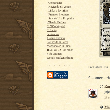
- Contáctame
- Haciendo un cómic
- Links y favoritos
- Premios Bloggers
- Se vale Una Propinita
- Tienda OnLine
El Niño Vegetal
El Sabio
Fenómeno
Juanito Extraño
La Ley de la Selva
Marciano en la Luna
Tu & Yo ...Y los niños
Vida Animal
Woody Warkettledrum
· · · · · · · · · ·
Por
Gabriel Cruz
6 comentari
Rap
jej
29 d
Mar