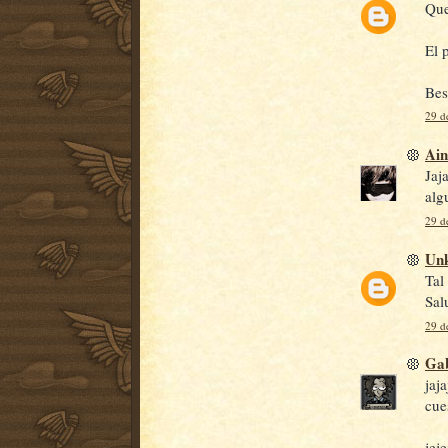
Que
El 
Bes
29 d
Ain
Jaj
alg
29 d
Un
Tal
Sal
29 d
Gab
jaj
cue
jej