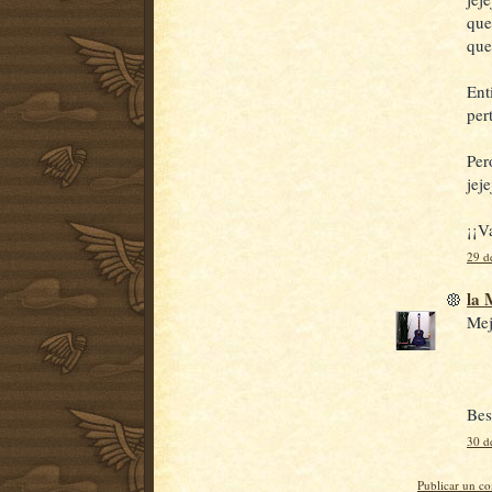
que
que
Ent
pert
Per
jeje
¡¡V
29 d
la
Mej
Bes
30 d
Publicar un c