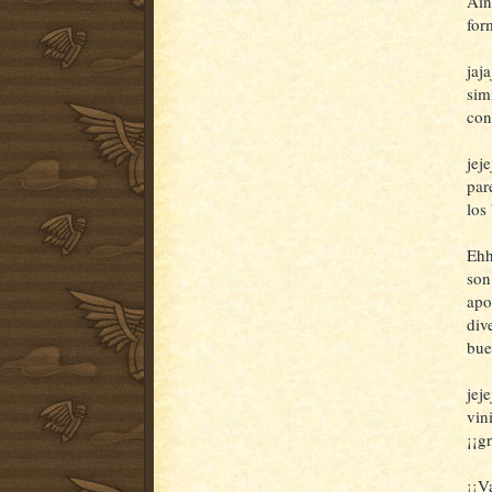
Ain
for
jaj
sim
con
jej
par
los 
Ehh
son
apo
div
bue
jej
vin
¡¡g
¡¡V