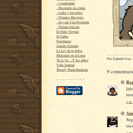
- Contáctame
- Haciendo un cómic
- Links y favoritos
- Premios Bloggers
- Se vale Una Propinita
- Tienda OnLine
El Niño Vegetal
El Sabio
Fenómeno
Juanito Extraño
La Ley de la Selva
Marciano en la Luna
Por
Gabriel Cruz
Tu & Yo ...Y los niños
Vida Animal
Woody Warkettledrum
9 comentari
· · · · · · · · · ·
Rap
jaj
mon
1 de 
Ain
Seg
exc
1 de 