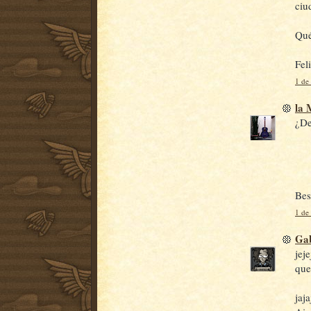
ciu
Qué
Fel
1 de 
la
¿De
Bes
1 de 
Gab
jej
que
jaj