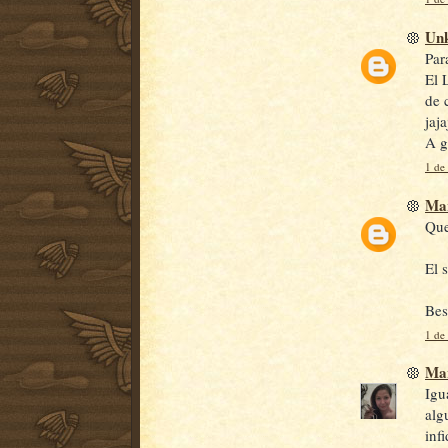
Un
Par
El 
de 
jaja
A g
1 de 
Mar
Que
El 
Bes
1 de 
Ma
Igu
alg
inf