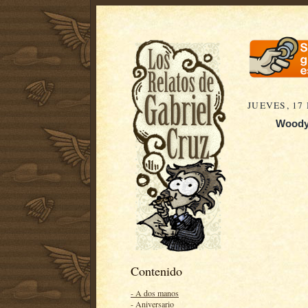
JUEVES, 17
Woody 
Contenido
- A dos manos
- Aniversario