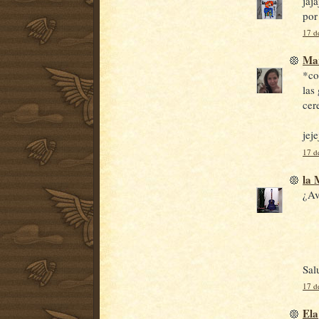
jaj
por 
17 d
Ma
*co
las
cer
jeje
17 d
la
¿Av
Sal
17 d
Ela