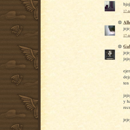
hja
17 d
All
jej
17 d
Gab
jej
jaja
eje
dej
ten
jaj
y h
rec
jej