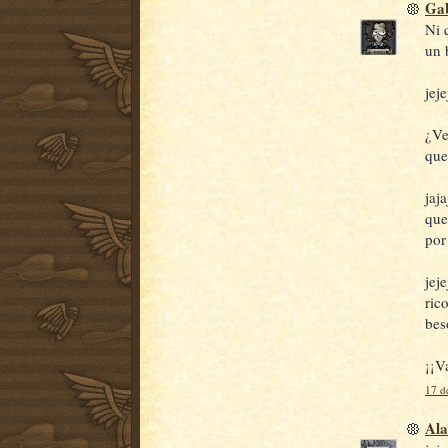
Gab
Ni 
un 
jej
¿Ve
que
jaj
que
por
jej
ric
bes
¡¡V
17 d
Ala