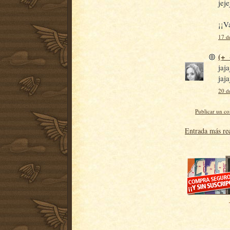
jej
¡¡V
17 d
(+_
jaj
jaja
20 d
Publicar un c
Entrada más re