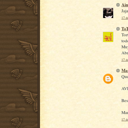
Ain
Jaj
17 d
To
Tor
todo
Muy
Abr
17 d
Mar
Que
AVE
Bes
Mar
17 d