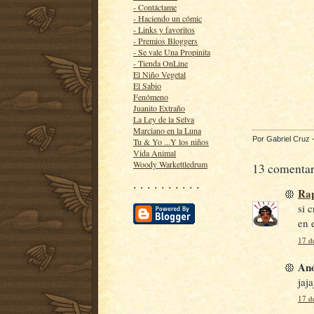
- Contáctame
- Haciendo un cómic
- Links y favoritos
- Premios Bloggers
- Se vale Una Propinita
- Tienda OnLine
El Niño Vegetal
El Sabio
Fenómeno
Juanito Extraño
La Ley de la Selva
Marciano en la Luna
Por
Gabriel Cruz
Tu & Yo ...Y los niños
Vida Animal
Woody Warkettledrum
13 comentar
· · · · · · · · · ·
Rap
si 
en 
17 d
Anó
jaja
17 d