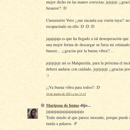
mejor dicho en las manos correctas, jejejeje ¡¡graci
besazos!! :D
Cieeeeeerto Vero ¡¡me encanta esa visión tuya!! no
recapacitado en ello :D :D :D
jajajajaja es que ha llegado a tal desesperación que
una mejor forma de descargar su furia mi estimado
bueeee... ¡¡gracias por la buena vibra!!...
jejejejeje así es Malquerida, para la próxima el tuc
deberá andarse con cuidado, jejejejeje ¡¡gracias por
:)
¡¡Va buena vibra para todos!! :D
16 de marzo de 2011 a las 11:14
Mariposa de humo
dijo...
jajajajajajajajajajajajaja
Tenle miedo al que parece inocente, porque puede 
tunda a palazos. :P