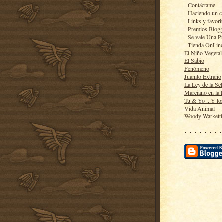
- Contáctame
- Haciendo un 
- Links y favori
- Premios Blog
- Se vale Una P
- Tienda OnLin
El Niño Vegetal
El Sabio
Fenómeno
Juanito Extraño
La Ley de la Se
Marciano en la
Tu & Yo ...Y lo
Vida Animal
Woody Warkett
· · · · · · · ·