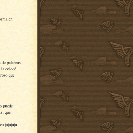
forma en
 de palabras,
y la colocó
groso que
no puede
ea ¡qué
o jajajaja.