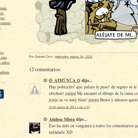
cómic
tos
gers
ropinita
e
lva
Por
Gabriel Cruz
-
miércoles, marzo 16, 2011
 Luna
s niños
12 comentarios:
ledrum
☪ ATH∑N∑A ✩
dijo...
 · ·
Hay pobrecito! que palazo le puso! de seguro se le
chichon! jajajaj Me encantó el dibujo de la rama co
jejeje se ve muy bien! jejejej Besos y abrazos quer
16 de marzo de 2011 a las 1:13
Ainhoa Miera
dijo...
Eso ha sido en venganza a todos los comentarios q
enfadarle XD