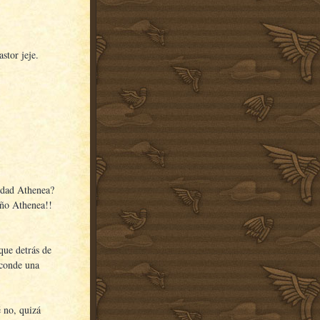
stor jeje.
erdad Athenea?
riño Athenea!!
que detrás de
sconde una
 no, quizá