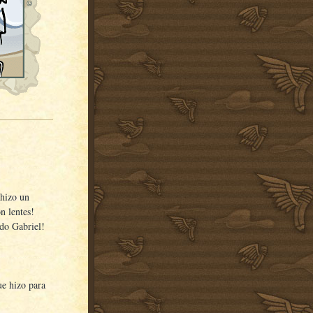
 hizo un
n lentes!
ido Gabriel!
ue hizo para