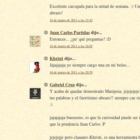
Excelente carcajada para la mitad de semana. :) Un
abrazo!
16 de marzo de 2011 a las 12:42
Juan Carlos Partidas
dijo...
Entonces... ¿pa' qué preguntas? :D
16 de marzo de 2011 a las 16:05
Khristi
dijo...
Jajajajaja yo siempre cargo una en mi bolso...
16 de marzo de 2011 a las 20:29
Gabriel Cruz
dijo...
Y acaba de quedar demostrado Mariposa, jejejejeje 
tus palabras y el fuertísimo abrazo!! siempre cae r
:)
jajajajaja bueeeeno, es que la curiosidad puede ser
que la prudencia Juan Carlos :P
jejejejje pero claaaaro Khristi, es una herramienta 