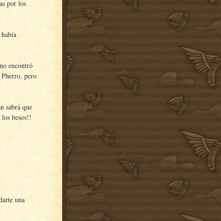
as por los
 había
 no encontró
 Pherro, pero
án sabrá que
 los besos!!
darte una