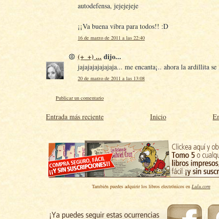
autodefensa, jejejejeje
¡¡Va buena vibra para todos!! :D
16 de marzo de 2011 a las 22:40
(+_+) ...
dijo...
jajajajajajajaja... me encanta¡.. ahora la ardillita se
20 de marzo de 2011 a las 13:08
Publicar un comentario
Entrada más reciente
Inicio
En
También puedes adquirir los libros electrónicos en
Lulu.com