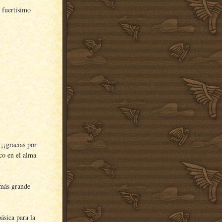
 fuertísimo
¡¡gracias por
ico en el alma
 más grande
básica para la