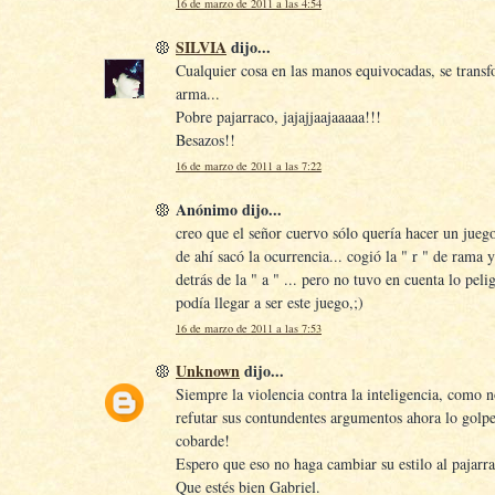
16 de marzo de 2011 a las 4:54
SILVIA
dijo...
Cualquier cosa en las manos equivocadas, se trans
arma...
Pobre pajarraco, jajajjaajaaaaa!!!
Besazos!!
16 de marzo de 2011 a las 7:22
Anónimo dijo...
creo que el señor cuervo sólo quería hacer un juego
de ahí sacó la ocurrencia... cogió la " r " de rama 
detrás de la " a " ... pero no tuvo en cuenta lo peli
podía llegar a ser este juego,;)
16 de marzo de 2011 a las 7:53
Unknown
dijo...
Siempre la violencia contra la inteligencia, como 
refutar sus contundentes argumentos ahora lo golp
cobarde!
Espero que eso no haga cambiar su estilo al pajarrac
Que estés bien Gabriel.