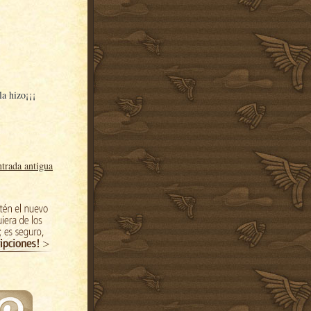
 la hizo¡¡¡
trada antigua