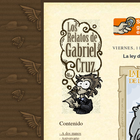
VIERNES, 1
La ley d
Contenido
- A dos manos
- Aniversario