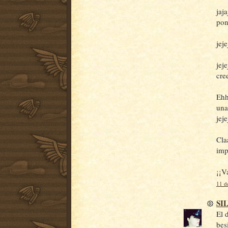
jaj
pon
jeje
jej
cre
Ehh
una
jeje
Cla
imp
¡¡V
11 d
SI
El 
besi