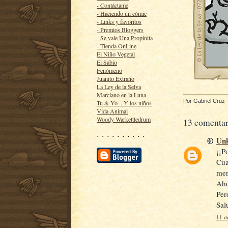
- Contáctame
- Haciendo un cómic
- Links y favoritos
- Premios Bloggers
- Se vale Una Propinita
- Tienda OnLine
El Niño Vegetal
El Sabio
Fenómeno
Juanito Extraño
La Ley de la Selva
Marciano en la Luna
Por
Gabriel Cruz
Tu & Yo ...Y los niños
Vida Animal
Woody Warkettledrum
13 comentar
· · · · · · · · · ·
Un
¡¡P
Cua
mer
Aho
Per
Sal
11 d