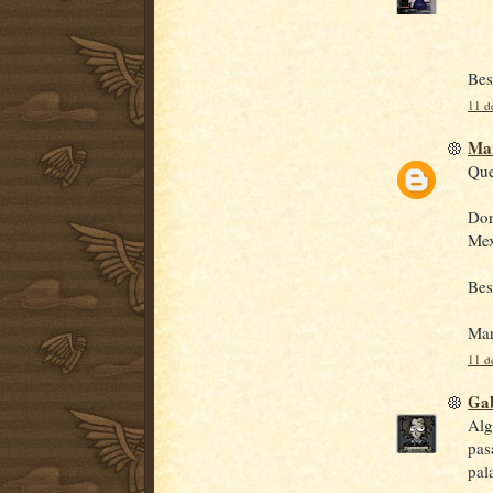
Bes
11 d
Mar
Que
Don
Mex
Bes
Mar
11 d
Gab
Alg
pas
pal