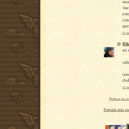
una
'me
est
cui
que
11 d
Hi
mi 
sal
(an
(ba
11 d
Publicar un c
Entrada más re