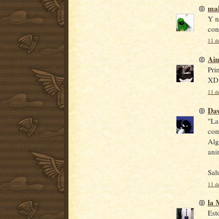
mal
Y n
con
11 d
Ain
Pri
XD
11 d
Da
"La
com
Alg
ani
Sal
11 d
la
Est