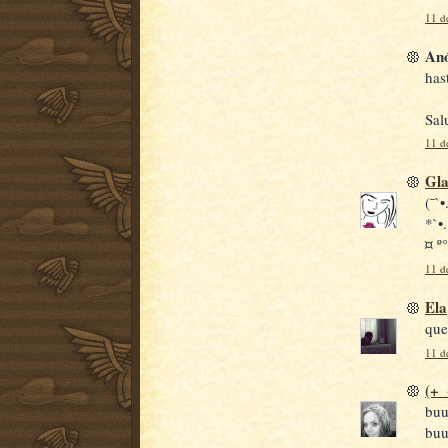
11 d
Anó
has
Sal
11 d
Gl
(¯`
*`•.
¤ º°
11 d
Ela
que
11 d
(+_
buu
buu