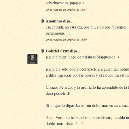
achicharradas, jajajajaja
20 de octubre de 2010 a las 15:34
Anónimo dijo...
esa entrada no esta exa por mi, sino por mi sensei,
paranmoias.....
20 de octubre de 2010 a las 15:59
Gabriel Cruz
dijo...
jejejeje buen juego de palabras Malquerida :)
jejejeje y sólo podía ocurrírsele a alguien tan opti
ardilla ¡¡gracias por las porras y el saludo mi esti
Claaaro Petardo, y la ardilla lo ha aprendido de la
dura posible :P
Si ni que lo digas Javier, un dolor más en su corazo
Auch Vero, no había visto que en efecto, ha sido u
doble, más triste aún :(