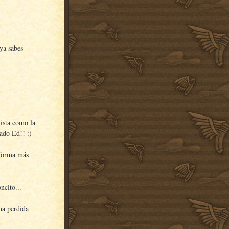
 ya sabes
mista como la
mado Ed!! :)
 forma más
ncito...
na perdida