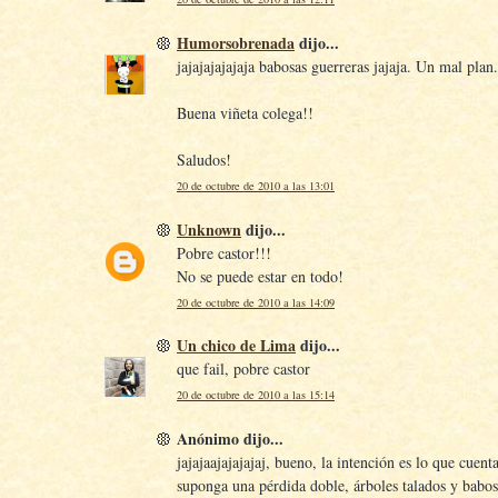
Humorsobrenada
dijo...
jajajajajajaja babosas guerreras jajaja. Un mal plan.
Buena viñeta colega!!
Saludos!
20 de octubre de 2010 a las 13:01
Unknown
dijo...
Pobre castor!!!
No se puede estar en todo!
20 de octubre de 2010 a las 14:09
Un chico de Lima
dijo...
que fail, pobre castor
20 de octubre de 2010 a las 15:14
Anónimo dijo...
jajajaajajajajaj, bueno, la intención es lo que cuent
suponga una pérdida doble, árboles talados y babos