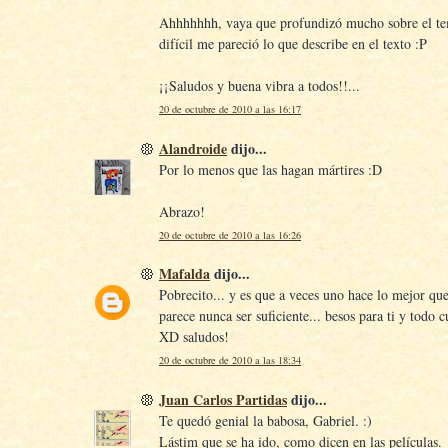
Ahhhhhhh, vaya que profundizó mucho sobre el te
difícil me pareció lo que describe en el texto :P
¡¡Saludos y buena vibra a todos!!...
20 de octubre de 2010 a las 16:17
Alandroide
dijo...
Por lo menos que las hagan mártires :D
Abrazo!
20 de octubre de 2010 a las 16:26
Mafalda
dijo...
Pobrecito... y es que a veces uno hace lo mejor qu
parece nunca ser suficiente... besos para ti y todo c
XD saludos!
20 de octubre de 2010 a las 18:34
Juan Carlos Partidas
dijo...
Te quedó genial la babosa, Gabriel. :)
Lástim que se ha ido, como dicen en las películas.