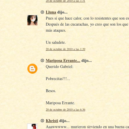
20 de octubre de 2010 a las 1:31
Lluna
dijo...
Pues sí que hace calor, con lo resistentes que son e
Después de las cucarachas, yo creo que son los que
más ataques.
Un saludete.
20 de octubre de 2010 a las 1:39
Mariposa Errante...
dijo...
Querido Gabriel:
Pobrecitas!!!...
Besos.
Mariposa Errante.
20 de octubre de 2010 a las 6:36
Khristi
dijo...
Aaawwwww... murieron sirviendo en una buena ca