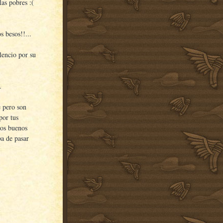
as pobres :(
s besos!!...
lencio por su
.
 pero son
por tus
sos buenos
a de pasar