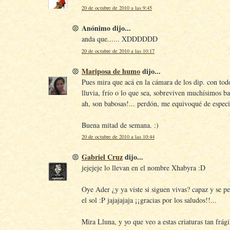
20 de octubre de 2010 a las 9:45
Anónimo dijo...
anda que...... XDDDDDD
20 de octubre de 2010 a las 10:17
Mariposa de humo
dijo...
Pues mira que acá en la cámara de los dip. con todo
lluvia, frío o lo que sea, sobreviven muchísimos ba
ah, son babosas!... perdón, me equivoqué de especi
Buena mitad de semana. :)
20 de octubre de 2010 a las 10:44
Gabriel Cruz
dijo...
jejejeje lo llevan en el nombre Xhabyra :D
Oye Ader ¿y ya viste si siguen vivas? capaz y se pe
el sol :P jajajajaja ¡¡gracias por los saludos!!...
Mira Lluna, y yo que veo a estas criaturas tan frági