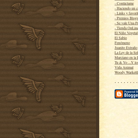
- Contáctame
- Haciendo un 
- Links y favori
- Premios Blog
- Se vale Una P
- Tienda OnLin
El Niño Vegetal
El Sabio
Fenómeno
Juanito Extraño
La Ley de la Se
Marciano en la
Tu & Yo ...Y lo
Vida Animal
Woody Warkett
· · · · · · · ·