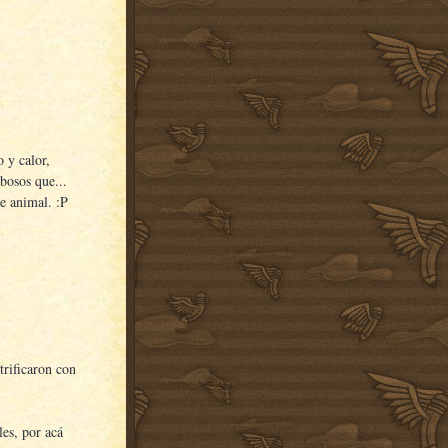
 y calor,
bosos que...
e animal. :P
trificaron con
les, por acá