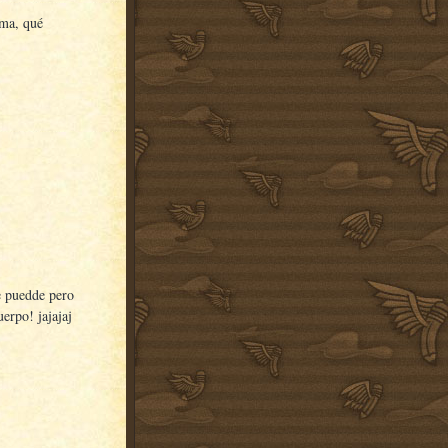
ma, qué
e puedde pero
uerpo! jajajaj