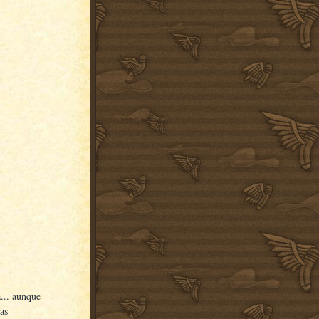
..
a... aunque
as