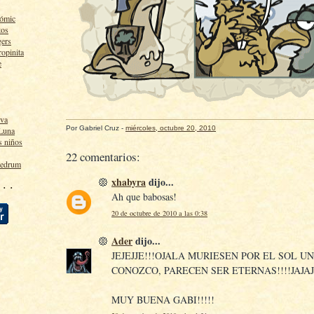
cómic
tos
gers
ropinita
e
lva
Por
Gabriel Cruz
-
miércoles, octubre 20, 2010
 Luna
s niños
22 comentarios:
ledrum
xhabyra
dijo...
 · ·
Ah que babosas!
20 de octubre de 2010 a las 0:38
Ader
dijo...
JEJEJJE!!!OJALA MURIESEN POR EL SOL U
CONOZCO, PARECEN SER ETERNAS!!!!JAJAJ!
MUY BUENA GABI!!!!!