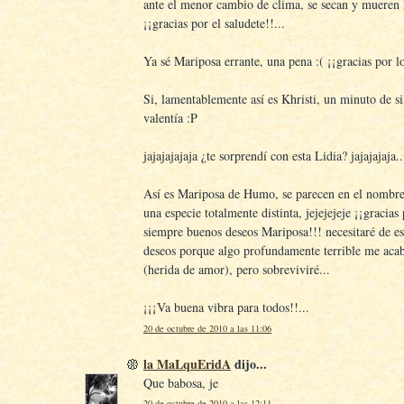
ante el menor cambio de clima, se secan y mueren l
¡¡gracias por el saludete!!...
Ya sé Mariposa errante, una pena :( ¡¡gracias por lo
Si, lamentablemente así es Khristi, un minuto de si
valentía :P
jajajajajaja ¿te sorprendí con esta Lidia? jajajajaja..
Así es Mariposa de Humo, se parecen en el nombre
una especie totalmente distinta, jejejejeje ¡¡gracias 
siempre buenos deseos Mariposa!!! necesitaré de e
deseos porque algo profundamente terrible me acab
(herida de amor), pero sobreviviré...
¡¡¡Va buena vibra para todos!!...
20 de octubre de 2010 a las 11:06
la MaLquEridA
dijo...
Que babosa, je
20 de octubre de 2010 a las 12:11