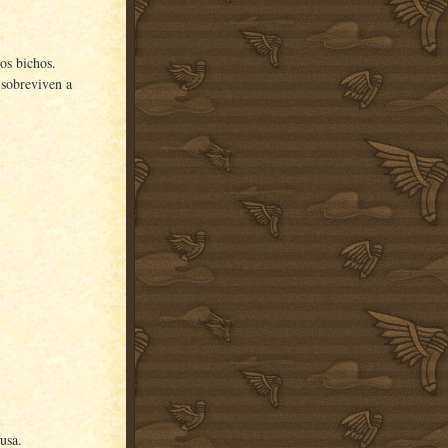
sos bichos.
 sobreviven a
usa.