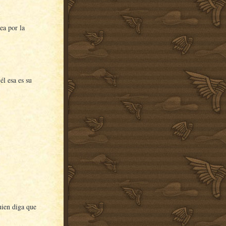
ea por la
l esa es su
uien diga que