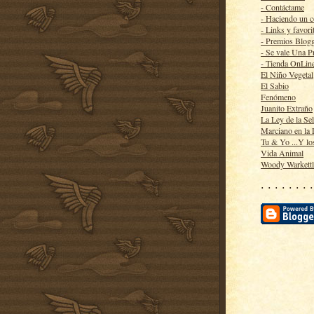
- Contáctame
- Haciendo un 
- Links y favori
- Premios Blog
- Se vale Una P
- Tienda OnLin
El Niño Vegetal
El Sabio
Fenómeno
Juanito Extraño
La Ley de la Se
Marciano en la
Tu & Yo ...Y lo
Vida Animal
Woody Warkett
· · · · · · · ·