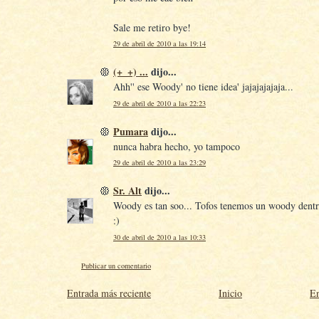
Sale me retiro bye!
29 de abril de 2010 a las 19:14
(+_+) ...
dijo...
Ahh'' ese Woody' no tiene idea' jajajajajaja...
29 de abril de 2010 a las 22:23
Pumara
dijo...
nunca habra hecho, yo tampoco
29 de abril de 2010 a las 23:29
Sr. Alt
dijo...
Woody es tan soo... Tofos tenemos un woody dent
:)
30 de abril de 2010 a las 10:33
Publicar un comentario
Entrada más reciente
Inicio
En