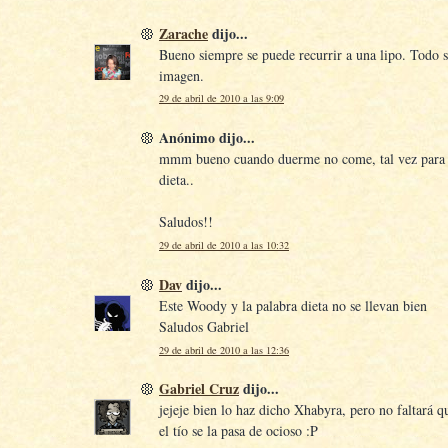
Zarache
dijo...
Bueno siempre se puede recurrir a una lipo. Todo s
imagen.
29 de abril de 2010 a las 9:09
Anónimo dijo...
mmm bueno cuando duerme no come, tal vez para é
dieta..
Saludos!!
29 de abril de 2010 a las 10:32
Dav
dijo...
Este Woody y la palabra dieta no se llevan bien
Saludos Gabriel
29 de abril de 2010 a las 12:36
Gabriel Cruz
dijo...
jejeje bien lo haz dicho Xhabyra, pero no faltará q
el tío se la pasa de ocioso :P