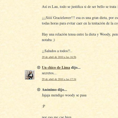
Así es Lau, todo se justifica si de ser bello se trata
¡¡¡Siiií Gracielawer!!! esa es una gran dieta, por e
todas horas para evitar caer en la tentación de la c
Hay una relación tensa entre la dieta y Woody, pen
notaba ;)
¡¡Saludos a todos!!..
29 de abril de 2010 a las 16:56
Un chico de Lima
dijo...
secretos...
29 de abril de 2010 a las 17:34
Anónimo dijo...
Jajaja mendigo woody se pasa
:P
por eso me cae bien