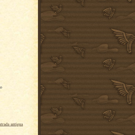
ro
trada antigua