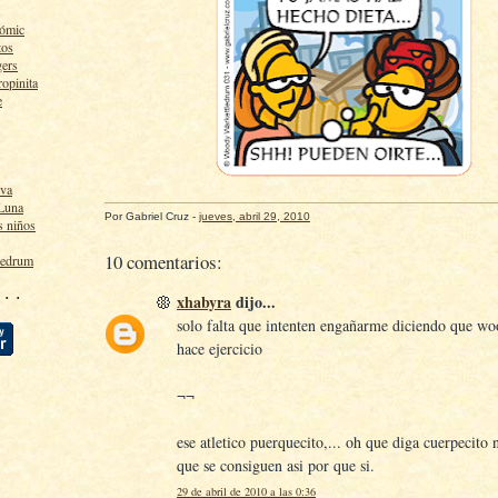
cómic
tos
gers
ropinita
e
lva
 Luna
Por
Gabriel Cruz
-
jueves, abril 29, 2010
s niños
10 comentarios:
ledrum
 · ·
xhabyra
dijo...
solo falta que intenten engañarme diciendo que w
hace ejercicio
¬¬
ese atletico puerquecito,... oh que diga cuerpecito 
que se consiguen asi por que si.
29 de abril de 2010 a las 0:36