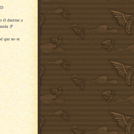
 :D
so él duerme a
omida :P
sé que no se