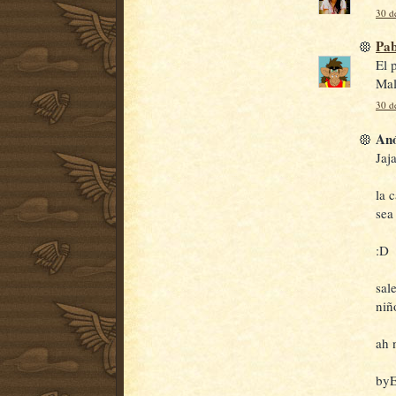
30 d
Pab
El p
Mal
30 d
Anó
Jaj
la 
sea
:D
sal
niñ
ah 
by