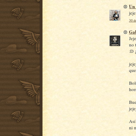
Un 
jej
30 de
Gab
Jej
no 
:D ¡
jej
que
Bol
hor
Bue
jeje
Así
ni 