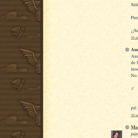
Sii
Pue
¡¡S
30 de
Anó
Aaa
de 
ino
No 
:/
pd:
30 d
Mar
jaj