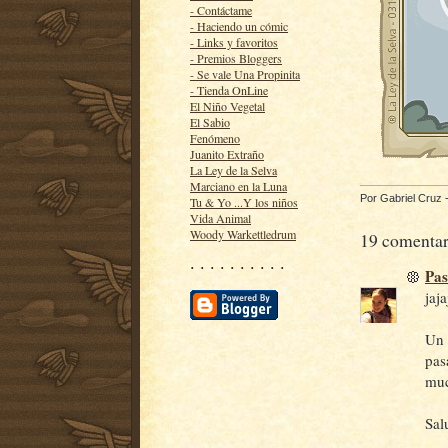
- Contáctame
- Haciendo un cómic
- Links y favoritos
- Premios Bloggers
- Se vale Una Propinita
- Tienda OnLine
El Niño Vegetal
El Sabio
Fenómeno
Juanito Extraño
La Ley de la Selva
Marciano en la Luna
Por
Gabriel Cruz
Tu & Yo ...Y los niños
Vida Animal
Woody Warkettledrum
19 comentar
· · · · · · · · · ·
Pa
jaja
Un 
pas
muc
Sal