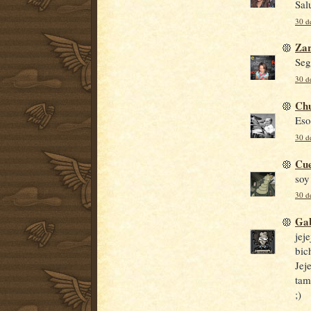
Sal
30 d
Za
Seg
30 d
Ch
Eso
30 d
Cue
soy
30 d
Gab
jej
bic
Jej
tam
;)