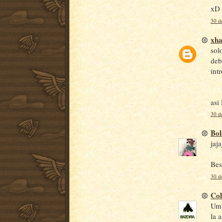
xD
30 de
xh
sol
deb
int
asi
30 de
Bol
jaj
Bes
30 de
Col
Umb
la a