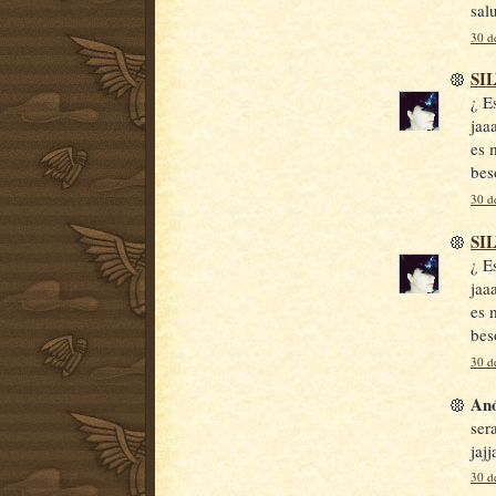
sal
30 de
SI
¿ E
jaa
es 
bes
30 de
SI
¿ E
jaa
es 
bes
30 de
Anó
ser
jaj
30 de