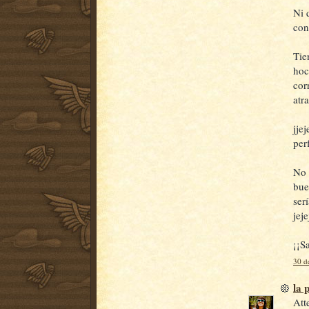
Ni 
con
Tie
hoc
cor
atr
jje
per
No 
bue
ser
jeje
¡¡S
30 d
la 
Att