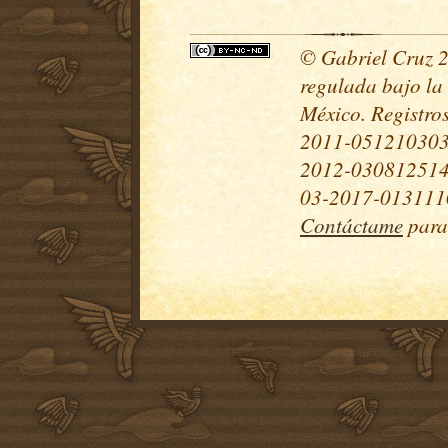
© Gabriel Cruz 20
regulada bajo la
México. Registr
2011-051210303
2012-030812514
03-2017-0131110
Contáctame
para 