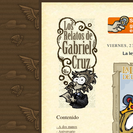
VIERNES, 2
La le
Contenido
- A dos manos
- Aniversario