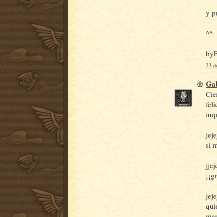
y p
^^
by
23 d
Gab
Cie
fel
inq
jej
si 
jje
¡¡g
jej
qui
man