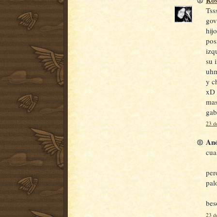
Tss
gov
hij
pos
izq
su 
uhm
y c
xD 
mas
gab
23 d
Anó
cua
per
palo
bes
23 d