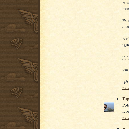
And
man
Es 
der
Así
igu
jej
Sii
¡¡A
23 de
Esp
Pobr
leo
23 de
Ro