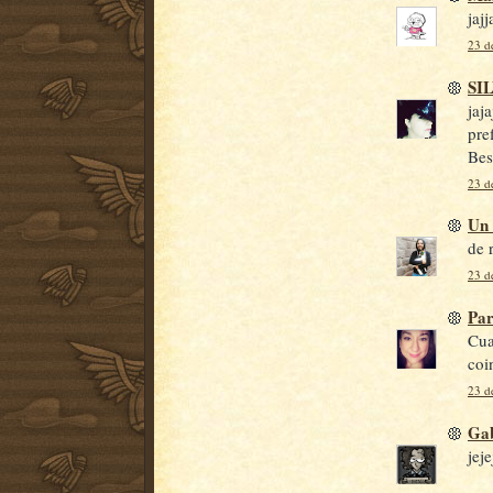
jaj
23 de
SI
jaj
pre
Bes
23 de
Un 
de 
23 de
Par
Cua
coi
23 de
Gab
jej