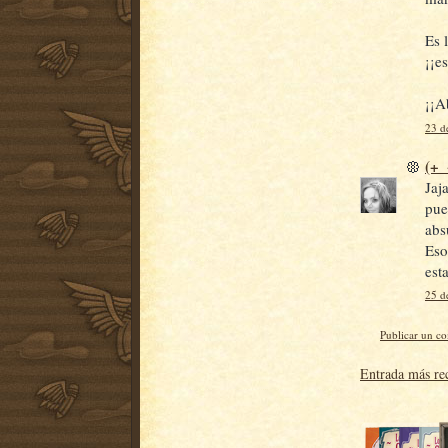
Es 
¡¡e
¡¡A
23 d
(+_
Jaja
pue
abs
Eso
est
25 de
Publicar un c
Entrada más re