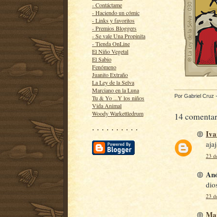
- Contáctame
- Haciendo un cómic
- Links y favoritos
- Premios Bloggers
- Se vale Una Propinita
- Tienda OnLine
El Niño Vegetal
El Sabio
Fenómeno
Juanito Extraño
La Ley de la Selva
Marciano en la Luna
Por
Gabriel Cruz
Tu & Yo ...Y los niños
Vida Animal
Woody Warkettledrum
14 comentar
· · · · · · · · · ·
Iv
aja
23 de
Anó
dio
23 de
Man