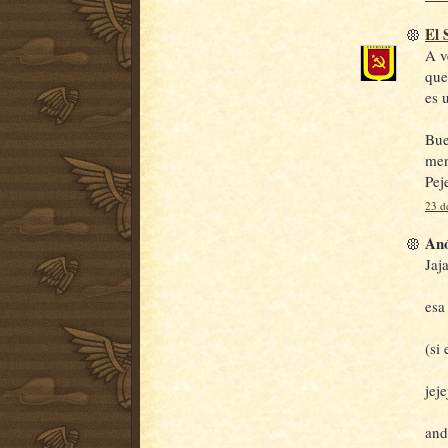
El 
A v
que
es u
Bue
men
Pej
23 d
Anó
Jaja
esa
(si
jeje
and