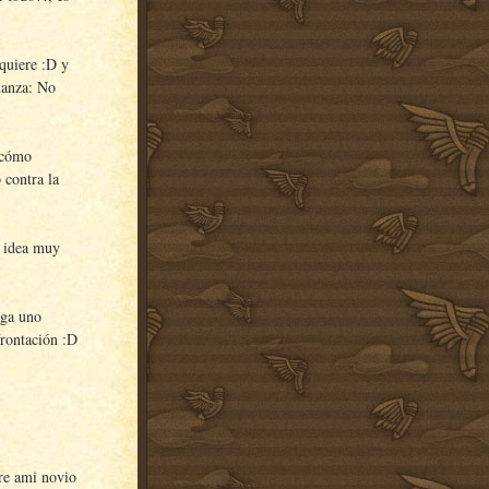
quiere :D y
ñanza: No
 ¿cómo
 contra la
a idea muy
iga uno
frontación :D
are ami novio