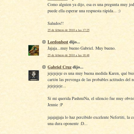
Como alguien ya dijo, esa es una pregunta muy jod
puede ella esperar una respuesta rápida... :)
Saludos!!
25 de febrero de 2010 a las 17:25
Lordonbest
dijo...
Jajaja...muy bueno Gabriel. Muy bueno.
25 de febrero de 2010 a las 18:48
Gabriel Cruz
dijo...
jejejejeje es una muy buena medida Karen, qué bie
cartón las prevenga de las probables actitudes del 
jejejejeje...
Sí mi querida PashmiNa, el silencio fue muy obvio
Jennie :P
jajajajjaja lo haz percibido excelente Nefertiti, la 
una dura oponente :D...