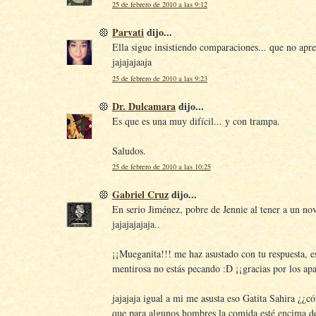
25 de febrero de 2010 a las 9:12
Parvati
dijo...
Ella sigue insistiendo comparaciones... que no apr
jajajajaaja
25 de febrero de 2010 a las 9:23
Dr. Dulcamara
dijo...
Es que es una muy difícil... y con trampa.
Saludos.
25 de febrero de 2010 a las 10:25
Gabriel Cruz
dijo...
En serio Jiménez, pobre de Jennie al tener a un nov
jajajajajaja..
¡¡Mueganita!!! me haz asustado con tu respuesta, es
mentirosa no estás pecando :D ¡¡gracias por los ap
jajajaja igual a mi me asusta eso Gatita Sahira ¿¿c
que para algunos hombres la comida esté encima de