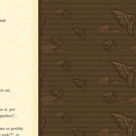
ende
io así,
o sí, por
apachos!!..
ómo es posible
 todo??, es