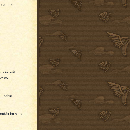
ida, no
n que este
novio,
, pobre
comida ha sido