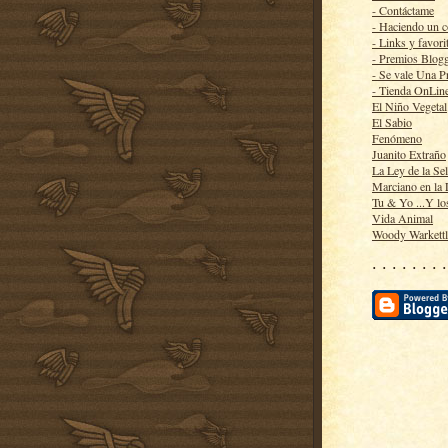
- Contáctame
- Haciendo un 
- Links y favori
- Premios Blog
- Se vale Una P
- Tienda OnLin
El Niño Vegetal
El Sabio
Fenómeno
Juanito Extraño
La Ley de la Se
Marciano en la
Tu & Yo ...Y lo
Vida Animal
Woody Warkett
· · · · · · · ·