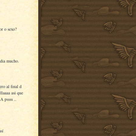
or o sexo?
 dia mucho.
ro al final d
llaaaa asi que
pssss ..
sí