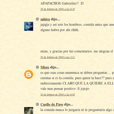
APAPACHOS Gabrielito!! :D
25 de febrero de 2010 a las 0:35
sahira
dijo...
jajajja y asi sois los hombres, comida antes que am
alguno habra por ahi ehhh.
miau, y gracias por tus comentarios. me alegran el
25 de febrero de 2010 a las 2:11
Missx
dijo...
es que esas cosas nunnnnca se deben preguntar.... pe
cuentas si es la comida, pues quien la hace?? pues e
indirectamente CLARO QUE LA QUIERE A ELLA 
vale mas pensar positivo :S jojojo
25 de febrero de 2010 a las 8:45
Cuello de Pavo
dijo...
la comida nunca lo juzgaría ni le preguntaría algo a