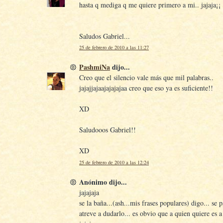
hasta q mediga q me quiere primero a mi.. jajaja¡¡
Saludos Gabriel...
25 de febrero de 2010 a las 11:27
PashmiNa
dijo...
Creo que el silencio vale más que mil palabras..
jajajjajaajajajajaa creo que eso ya es suficiente!!
XD
Saludooos Gabriel!!
XD
25 de febrero de 2010 a las 12:24
Anónimo dijo...
jajajaja
se la baña...(ash...mis frases populares) digo... se 
atreve a dudarlo... es obvio que a quien quiere es 