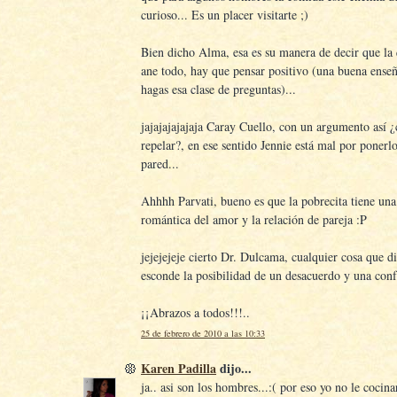
curioso... Es un placer visitarte ;)
Bien dicho Alma, esa es su manera de decir que la 
ane todo, hay que pensar positivo (una buena ense
hagas esa clase de preguntas)...
jajajajajajaja Caray Cuello, con un argumento así
repelar?, en ese sentido Jennie está mal por ponerlo
pared...
Ahhhh Parvati, bueno es que la pobrecita tiene un
romántica del amor y la relación de pareja :P
jejejejeje cierto Dr. Dulcama, cualquier cosa que d
esconde la posibilidad de un desacuerdo y una con
¡¡Abrazos a todos!!!..
25 de febrero de 2010 a las 10:33
Karen Padilla
dijo...
ja.. asi son los hombres...:( por eso yo no le cocin