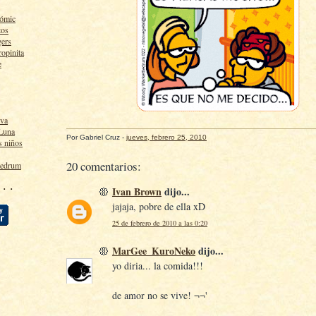
cómic
tos
gers
ropinita
e
lva
 Luna
Por
Gabriel Cruz
-
jueves, febrero 25, 2010
s niños
20 comentarios:
ledrum
 · ·
Ivan Brown
dijo...
jajaja, pobre de ella xD
25 de febrero de 2010 a las 0:20
MarGee_KuroNeko
dijo...
yo diria... la comida!!!
de amor no se vive! ¬¬'