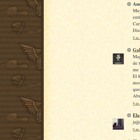
Anó
Muy
ent
Car
Dia
9 de
Gab
Mag
de 
me 
El 
mos
que
Abr
9 de
Ela
jaj
9 de