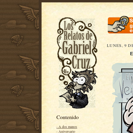
LUNES, 9 D
E
Contenido
- A dos manos
- Aniversario