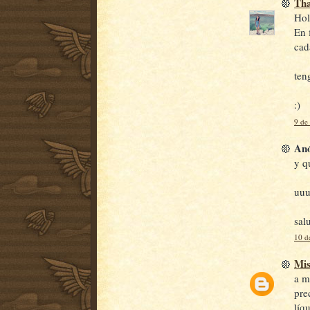
Tha
Hol
En 
cad
ten
:)
9 de
Anó
y q
uuu
sal
10 d
Mis
a m
pre
líq