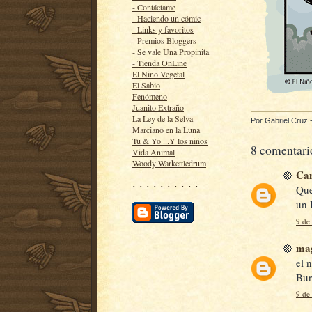
- Contáctame
- Haciendo un cómic
- Links y favoritos
- Premios Bloggers
- Se vale Una Propinita
- Tienda OnLine
El Niño Vegetal
El Sabio
Fenómeno
Juanito Extraño
La Ley de la Selva
Por
Gabriel Cruz
Marciano en la Luna
Tu & Yo ...Y los niños
8 comentari
Vida Animal
Woody Warkettledrum
Ca
· · · · · · · · · ·
Que
un 
9 de
mag
el 
Bur
9 de